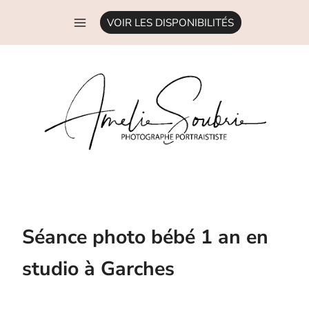
Aller
VOIR LES DISPONIBILITÉS
au
contenu
Séance photo bébé 1 an en
studio à Garches