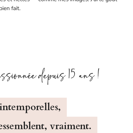
ien fait.
ssionnée depuis 15 ans !
 intemporelles,
ressemblent, vraiment.