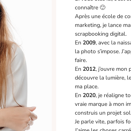
connaître 🙂
Après une école de c
marketing, je lance m
scrapbooking digital.
En
2009
, avec la nais
la photo s’impose. J’ap
faire.
En
2012
, j’ouvre mon 
découvre la lumière, l
ma place.
En
2020
, je réaligne 
vraie marque à mon im
construis un projet soli
Je parle vite, parfois f
J’aime les choses carr