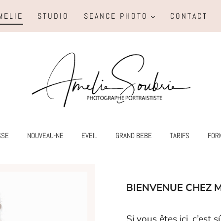
MELIE
STUDIO
SEANCE PHOTO
CONTACT
SSE
NOUVEAU-NE
EVEIL
GRAND BEBE
TARIFS
FOR
BIENVENUE CHEZ MOI
Si vous êtes ici, c’es