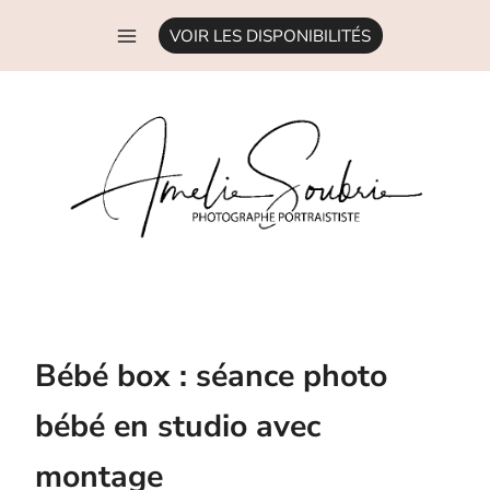
Aller
VOIR LES DISPONIBILITÉS
au
contenu
Bébé box : séance photo
bébé en studio avec
montage