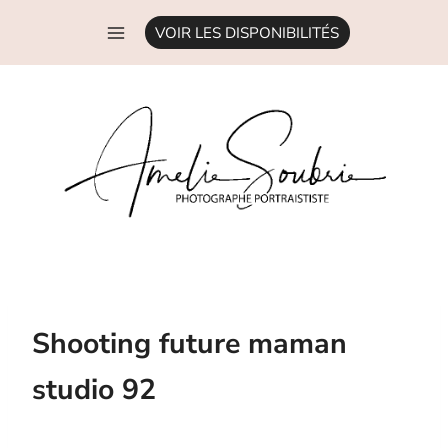
Aller
VOIR LES DISPONIBILITÉS
au
contenu
Shooting future maman
studio 92