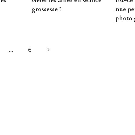
ses
Gérer les aînés en séance
Est-ce 
grossesse ?
nue pe
photo 
Page
…
6
suivante