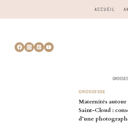
Aller
ACCUEIL
A
au
contenu
GROSSE
GROSSESSE
Maternités autour
Saint-Cloud : cons
d’une photograph