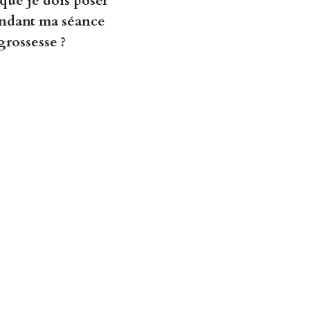
que je dois poser
ndant ma séance
grossesse ?