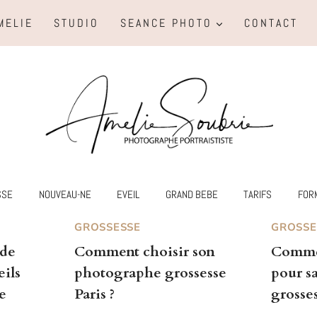
MELIE
STUDIO
SEANCE PHOTO
CONTACT
SSE
NOUVEAU-NE
EVEIL
GRAND BEBE
TARIFS
FOR
GROSSESSE
GROSSE
 de
Comment choisir son
Commen
eils
photographe grossesse
pour s
e
Paris ?
grosse