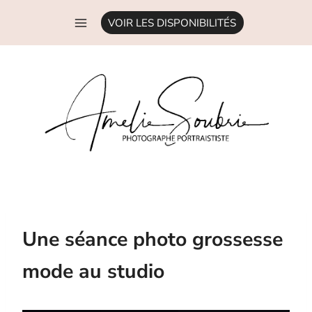
Aller
VOIR LES DISPONIBILITÉS
au
contenu
Une séance photo grossesse
mode au studio