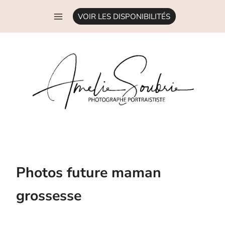
Aller
VOIR LES DISPONIBILITÉS
au
contenu
Photos future maman
grossesse