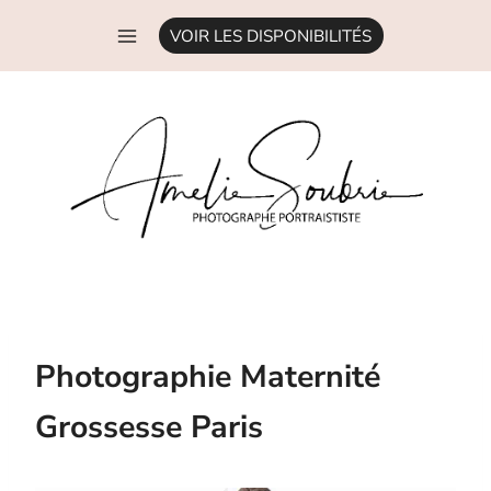
Aller
VOIR LES DISPONIBILITÉS
au
contenu
Photographie Maternité
Grossesse Paris