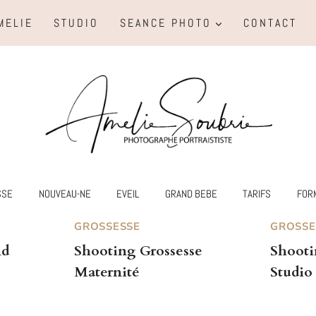
MELIE
STUDIO
SEANCE PHOTO
CONTACT
SSE
NOUVEAU-NE
EVEIL
GRAND BEBE
TARIFS
FOR
GROSSESSE
GROSSE
nd
Shooting Grossesse
Shooti
Maternité
Studio