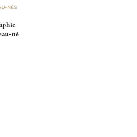
AU-NÉS
|
raphie
veau-né