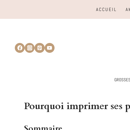
Aller
ACCUEIL
A
au
contenu
GROSSE
Pourquoi imprimer ses ph
Sommaire