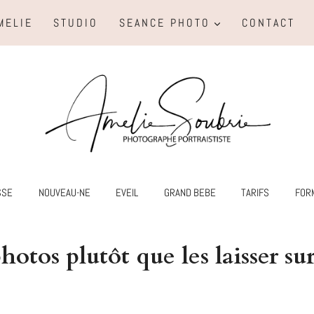
MELIE
STUDIO
SEANCE PHOTO
CONTACT
SSE
NOUVEAU-NE
EVEIL
GRAND BEBE
TARIFS
FOR
otos plutôt que les laisser su