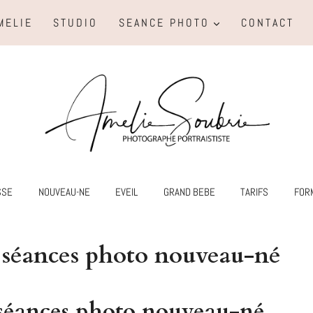
MELIE
STUDIO
SEANCE PHOTO
CONTACT
SSE
NOUVEAU-NE
EVEIL
GRAND BEBE
TARIFS
FOR
s séances photo nouveau-né
 séances photo nouveau-né