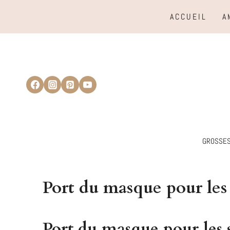
Aller
ACCUEIL
A
au
contenu
GROSSE
Port du masque pour le
Port du masque pour les