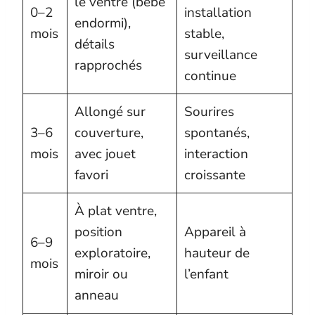
le ventre (bébé
0–2
installation
endormi),
mois
stable,
détails
surveillance
rapprochés
continue
Allongé sur
Sourires
3–6
couverture,
spontanés,
mois
avec jouet
interaction
favori
croissante
À plat ventre,
position
Appareil à
6–9
exploratoire,
hauteur de
mois
miroir ou
l’enfant
anneau