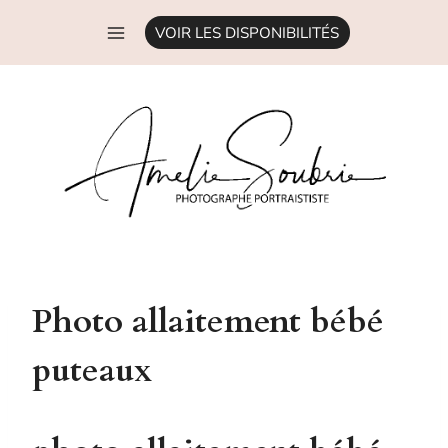
Aller
VOIR LES DISPONIBILITÉS
au
contenu
Photo allaitement bébé
puteaux