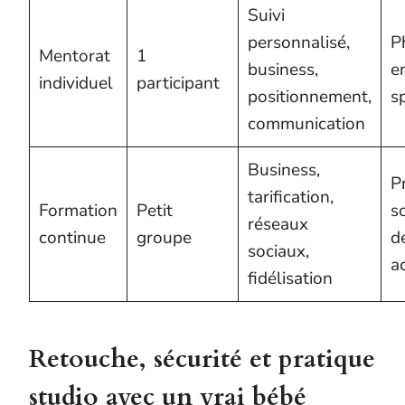
Suivi
personnalisé,
P
Mentorat
1
business,
e
individuel
participant
positionnement,
s
communication
Business,
P
tarification,
Formation
Petit
s
réseaux
continue
groupe
d
sociaux,
ac
fidélisation
Retouche, sécurité et pratique
studio avec un vrai bébé