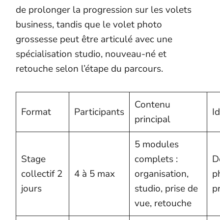
de prolonger la progression sur les volets
business, tandis que le volet photo
grossesse peut être articulé avec une
spécialisation studio, nouveau-né et
retouche selon l’étape du parcours.
Contenu
Format
Participants
I
principal
5 modules
Stage
complets :
D
collectif 2
4 à 5 max
organisation,
p
jours
studio, prise de
p
vue, retouche