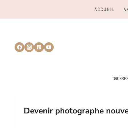
Aller
ACCUEIL
A
au
contenu
GROSSE
Devenir photographe nouvea