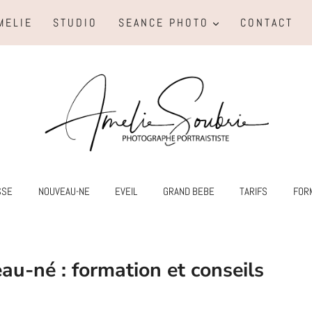
MELIE
STUDIO
SEANCE PHOTO
CONTACT
SSE
NOUVEAU-NE
EVEIL
GRAND BEBE
TARIFS
FOR
u-né : formation et conseils