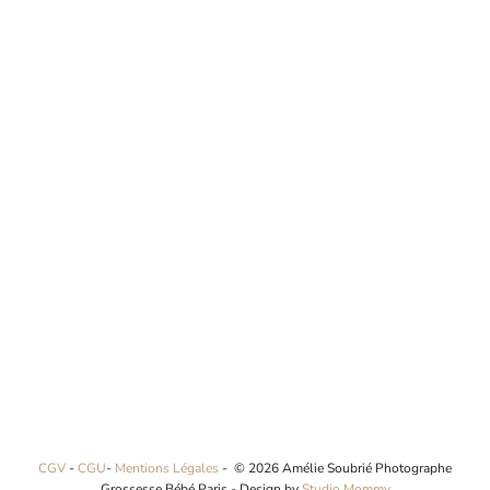
CGV
-
CGU
-
Mentions Légales
- © 2026 Amélie Soubrié Photographe
Grossesse Bébé Paris - Design by
Studio Mommy