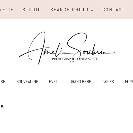
MELIE
STUDIO
SEANCE PHOTO
CONTACT
SSE
NOUVEAU-NE
EVEIL
GRAND BEBE
TARIFS
FOR
nt-