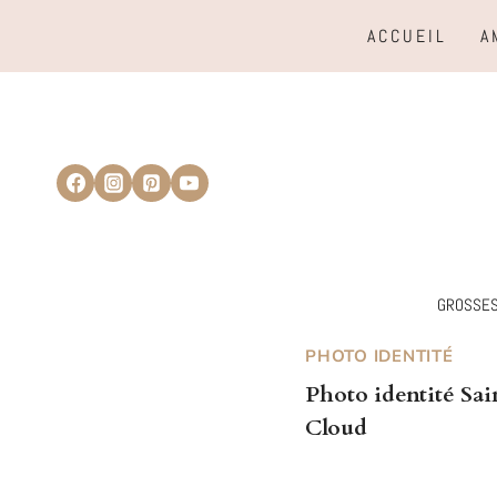
Aller
ACCUEIL
A
au
contenu
GROSSE
PHOTO IDENTITÉ
Photo identité Sai
Cloud