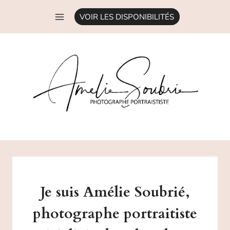
Aller
VOIR LES DISPONIBILITÉS
au
contenu
Je suis
Amélie Soubri
é,
photographe portraitiste