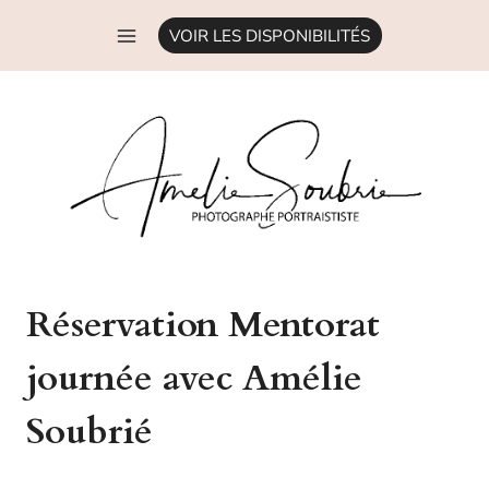
Aller
VOIR LES DISPONIBILITÉS
au
contenu
Réservation Mentorat
journée avec Amélie
Soubrié